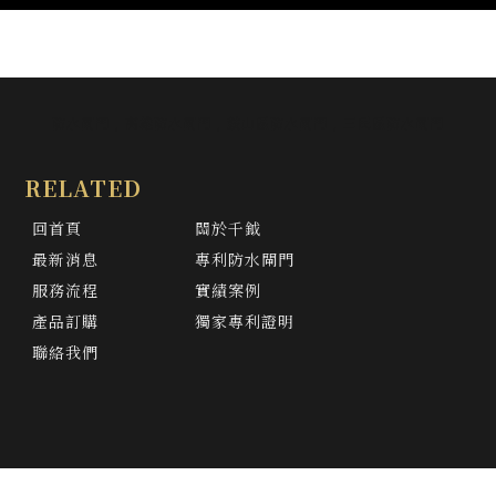
防水閘門
高雄防水閘門
鼓山區防水閘門
三民區防水閘門
回首頁
關於千鉞
最新消息
專利防水閘門
服務流程
實績案例
產品訂購
獨家專利證明
聯絡我們